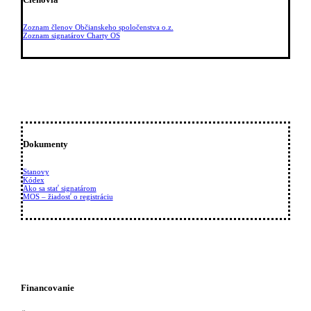
Zoznam členov Občianskeho spoločenstva o.z.
Zoznam signatárov Charty OS
Dokumenty
Stanovy
Kódex
Ako sa stať signatárom
MOS – žiadosť o registráciu
Financovanie