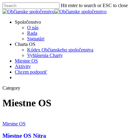
Skip
Hit enter to search or ESC to close
to
Close
main
Search
content
Menu
Spoločenstvo
O nás
Rada
Signatári
Charta OS
Kódex Občianskeho spoločenstva
Vyhlásenia Charty
Miestne OS
Aktivity
Chcem podporiť
facebook
instagram
Category
Miestne OS
Miestne
OS
Miestne OS
Nitra
Miestne OS Nitra