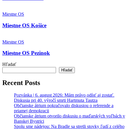
Miestne
OS
Miestne OS
Košice
Miestne OS Košice
Miestne
OS
Miestne OS
Pezinok
Miestne OS Pezinok
Hľadať
Hľadať
Recent Posts
Pozvánka | 6. august 2026: Mám právo odísť aj zostať.
Diskusia pri 40. výročí smrti Hartmuta Tautza
Občianske átrium pokračovalo diskusiou o referende a
priamej demokracii
Občianske átrium otvorilo diskusiu o maďarských voľbách v
Banskej Bystrici
Spolu sme nádejou: Na Bradle sa stretli stovky ľudí z celého