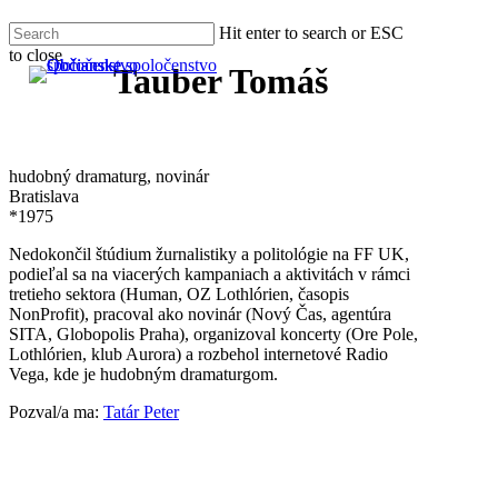
Skip
Hit enter to search or ESC
to
to close
main
Men
Tauber Tomáš
Close
content
Search
hudobný dramaturg, novinár
Bratislava
*1975
Nedokončil štúdium žurnalistiky a politológie na FF UK,
podieľal sa na viacerých kampaniach a aktivitách v rámci
tretieho sektora (Human, OZ Lothlórien, časopis
NonProfit), pracoval ako novinár (Nový Čas, agentúra
SITA, Globopolis Praha), organizoval koncerty (Ore Pole,
Lothlórien, klub Aurora) a rozbehol internetové Radio
Vega, kde je hudobným dramaturgom.
Pozval/a ma:
Tatár Peter