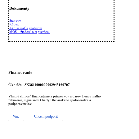
Dokumenty
Stanovy
Kódex
Ako sa stať signatárom
MOS – žiadosť o registráciu
Financovanie
Číslo účtu:
SK3611000000002945160707
Vlastnú činnosť financujeme z príspevkov a darov členov nášho
združenia, signatárov Charty Občianskeho spoločenstva a
podporovateľov.
Viac
Chcem podporiť