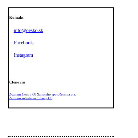
Kontakt
info@oesko.sk
Facebook
Instagram
Členovia
Zoznam členov Občianskeho spoločenstva o.z.
Zoznam signatárov Charty OS