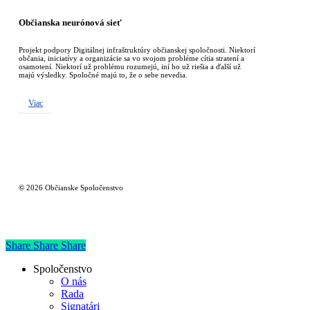
Občianska neurónová sieť
Projekt podpory Digitálnej infraštruktúry občianskej spoločnosti. Niektorí
občania, iniciatívy a organizácie sa vo svojom probléme cítia stratení a
osamotení. Niektorí už problému rozumejú, iní ho už riešia a ďalší už
majú výsledky. Spoločné majú to, že o sebe nevedia.
Viac
©
2026
Občianske Spoločenstvo
Share
Share
Share
Close
Spoločenstvo
Menu
O nás
Rada
Signatári