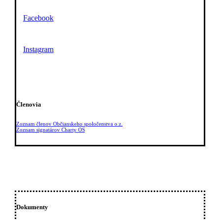
Facebook
Instagram
Členovia
Zoznam členov Občianskeho spoločenstva o.z.
Zoznam signatárov Charty OS
Dokumenty