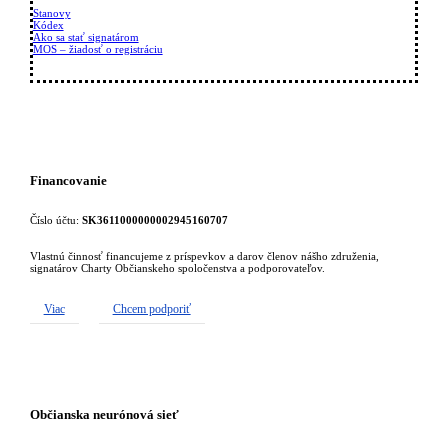
Stanovy
Kódex
Ako sa stať signatárom
MOS – žiadosť o registráciu
Financovanie
Číslo účtu:
SK3611000000002945160707
Vlastnú činnosť financujeme z príspevkov a darov členov nášho združenia,
signatárov Charty Občianskeho spoločenstva a podporovateľov.
Viac
Chcem podporiť
Občianska neurónová sieť