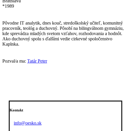
Bratislava
*1989
Pôvodne IT analytik, dnes kouč, stredoškolský učiteľ, komunitný
pracovník, teológ a duchovný. Pôsobí na bilingválnom gymnáziu,
kde sprevádza mladých svetom vzťahov, rozhodovania a hodnôt.
Ako duchovný spolu s ďalšími vedie cirkevné spoločenstvo
Kaplnka.
Pozval/a ma:
Tatár Peter
Kontakt
info@oesko.sk