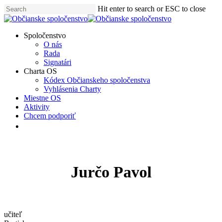
Skip
Hit enter to search or ESC to close
to
Close
main
Search
content
Menu
Spoločenstvo
O nás
Rada
Signatári
Charta OS
Kódex Občianskeho spoločenstva
Vyhlásenia Charty
Miestne OS
Aktivity
Chcem podporiť
facebook
instagram
Jurčo Pavol
učiteľ