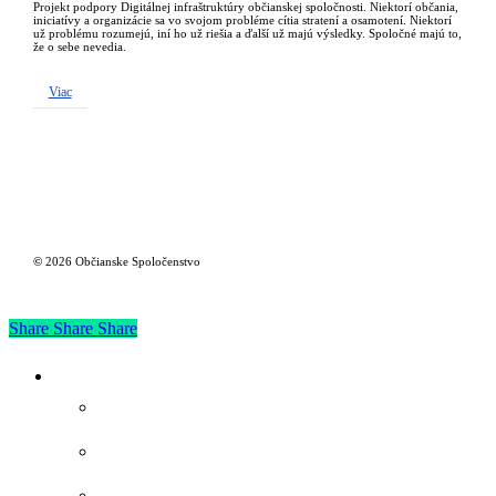
Projekt podpory Digitálnej infraštruktúry občianskej spoločnosti. Niektorí občania,
iniciatívy a organizácie sa vo svojom probléme cítia stratení a osamotení. Niektorí
už problému rozumejú, iní ho už riešia a ďalší už majú výsledky. Spoločné majú to,
že o sebe nevedia.
Viac
©
2026
Občianske Spoločenstvo
Share
Share
Share
Close
Spoločenstvo
Menu
O nás
Rada
Signatári