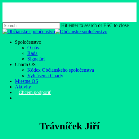
Skip
to
main
content
Hit enter to search or ESC to close
Close
Search
Menu
Spoločenstvo
O nás
Rada
Signatári
Charta OS
Kódex Občianskeho spoločenstva
Vyhlásenia Charty
Miestne OS
Aktivity
Chcem podporiť
facebook
instagram
Trávníček Jiří