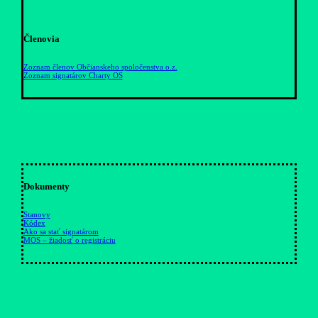
Členovia
Zoznam členov Občianskeho spoločenstva o.z.
Zoznam signatárov Charty OS
Dokumenty
Stanovy
Kódex
Ako sa stať signatárom
MOS – žiadosť o registráciu