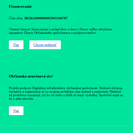
Financovanie
Číslo účtu:
SK3611000000002945160707
Vlastnú činnosť financujeme z príspevkov a darov členov nášho združenia,
signatárov Charty Občianskeho spoločenstva a podporovateľov.
Viac
Chcem podporiť
Občianska neurónová sieť
Projekt podpory Digitálnej infraštruktúry občianskej spoločnosti. Niektorí občania,
iniciatívy a organizácie sa vo svojom probléme cítia stratení a osamotení. Niektorí
už problému rozumejú, iní ho už riešia a ďalší už majú výsledky. Spoločné majú to,
že o sebe nevedia.
Viac