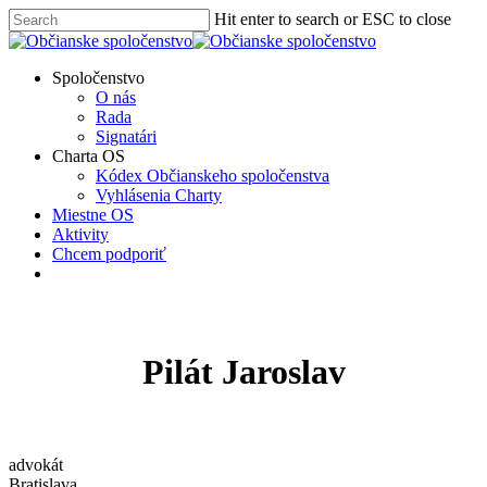
Skip
Hit enter to search or ESC to close
to
Close
main
Search
content
Menu
Spoločenstvo
O nás
Rada
Signatári
Charta OS
Kódex Občianskeho spoločenstva
Vyhlásenia Charty
Miestne OS
Aktivity
Chcem podporiť
facebook
instagram
Pilát Jaroslav
advokát
Bratislava