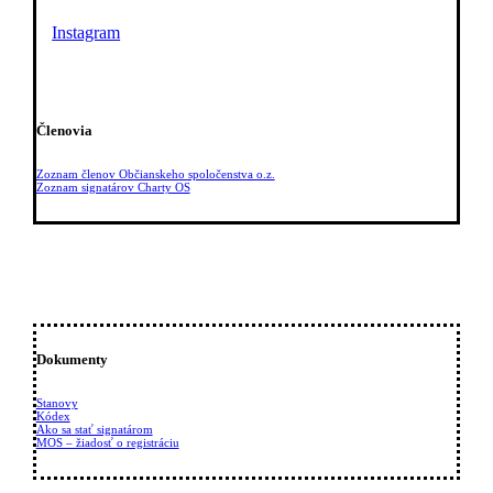
Instagram
Členovia
Zoznam členov Občianskeho spoločenstva o.z.
Zoznam signatárov Charty OS
Dokumenty
Stanovy
Kódex
Ako sa stať signatárom
MOS – žiadosť o registráciu