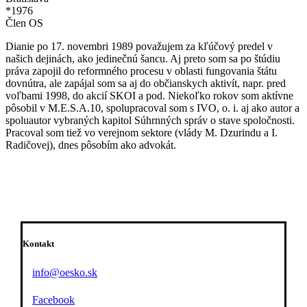
*1976
Člen OS
Dianie po 17. novembri 1989 považujem za kľúčový predel v
našich dejinách, ako jedinečnú šancu. Aj preto som sa po štúdiu
práva zapojil do reformného procesu v oblasti fungovania štátu
dovnútra, ale zapájal som sa aj do občianskych aktivít, napr. pred
voľbami 1998, do akcií SKOI a pod. Niekoľko rokov som aktívne
pôsobil v M.E.S.A.10, spolupracoval som s IVO, o. i. aj ako autor a
spoluautor vybraných kapitol Súhrnných správ o stave spoločnosti.
Pracoval som tiež vo verejnom sektore (vlády M. Dzurindu a I.
Radičovej), dnes pôsobím ako advokát.
Kontakt
info@oesko.sk
Facebook