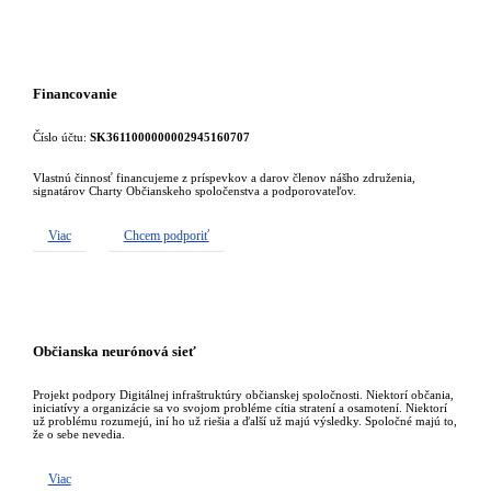
Financovanie
Číslo účtu:
SK3611000000002945160707
Vlastnú činnosť financujeme z príspevkov a darov členov nášho združenia,
signatárov Charty Občianskeho spoločenstva a podporovateľov.
Viac
Chcem podporiť
Občianska neurónová sieť
Projekt podpory Digitálnej infraštruktúry občianskej spoločnosti. Niektorí občania,
iniciatívy a organizácie sa vo svojom probléme cítia stratení a osamotení. Niektorí
už problému rozumejú, iní ho už riešia a ďalší už majú výsledky. Spoločné majú to,
že o sebe nevedia.
Viac