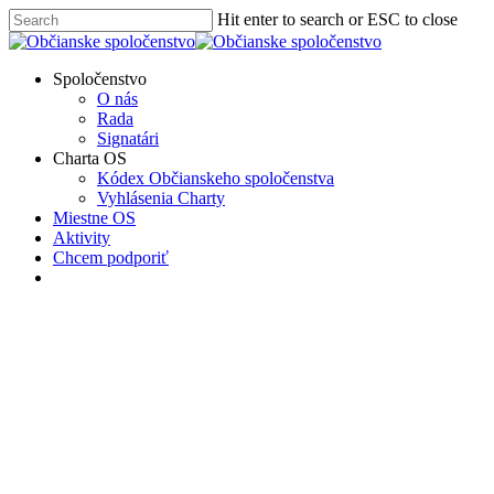
Skip
Hit enter to search or ESC to close
to
Close
main
Search
content
Menu
Spoločenstvo
O nás
Rada
Signatári
Charta OS
Kódex Občianskeho spoločenstva
Vyhlásenia Charty
Miestne OS
Aktivity
Chcem podporiť
facebook
instagram