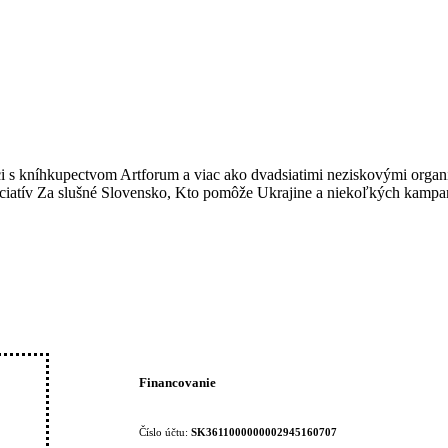
ci s kníhkupectvom Artforum a viac ako dvadsiatimi neziskovými organi
iniciatív Za slušné Slovensko, Kto pomôže Ukrajine a niekoľkých kampa
Financovanie
Číslo účtu:
SK3611000000002945160707