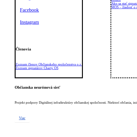
Ako sa stať signa
MOS – žiadosť o r
Facebook
Instagram
Členovia
Zoznam členov Občianskeho spoločenstva o.z.
Zoznam signatárov Charty OS
Občianska neurónová sieť
Projekt podpory Digitálnej infraštruktúry občianskej spoločnosti. Niektorí občania, in
Viac