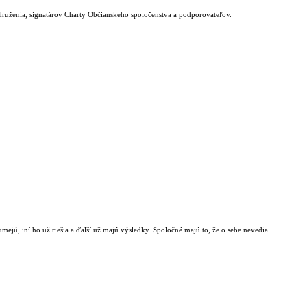
druženia, signatárov Charty Občianskeho spoločenstva a podporovateľov.
umejú, iní ho už riešia a ďalší už majú výsledky. Spoločné majú to, že o sebe nevedia.