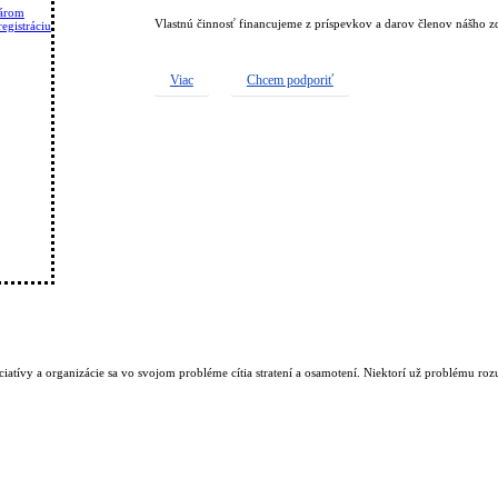
tárom
Vlastnú činnosť financujeme z príspevkov a darov členov nášho z
egistráciu
Viac
Chcem podporiť
iciatívy a organizácie sa vo svojom probléme cítia stratení a osamotení. Niektorí už problému roz