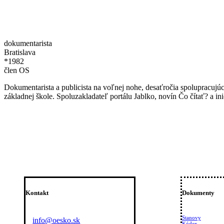
dokumentarista
Bratislava
*1982
člen OS
Dokumentarista a publicista na voľnej nohe, desaťročia spolupracujú
základnej škole. Spoluzakladateľ portálu Jablko, novín Čo čítať? a 
Kontakt
Dokumenty
Stanovy
info@oesko.sk
Kódex