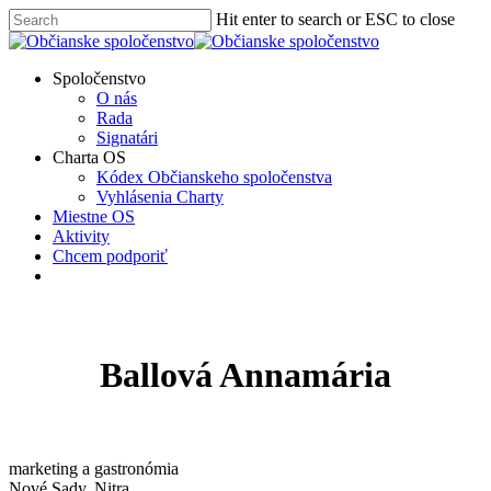
Skip
Hit enter to search or ESC to close
to
Close
main
Search
content
Menu
Spoločenstvo
O nás
Rada
Signatári
Charta OS
Kódex Občianskeho spoločenstva
Vyhlásenia Charty
Miestne OS
Aktivity
Chcem podporiť
facebook
instagram
Ballová Annamária
marketing a gastronómia
Nové Sady, Nitra