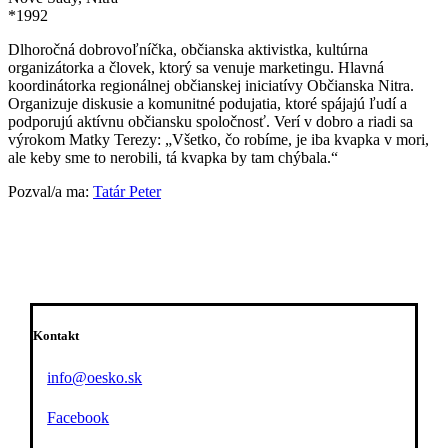
*1992
Dlhoročná dobrovoľníčka, občianska aktivistka, kultúrna
organizátorka a človek, ktorý sa venuje marketingu. Hlavná
koordinátorka regionálnej občianskej iniciatívy Občianska Nitra.
Organizuje diskusie a komunitné podujatia, ktoré spájajú ľudí a
podporujú aktívnu občiansku spoločnosť. Verí v dobro a riadi sa
výrokom Matky Terezy: „Všetko, čo robíme, je iba kvapka v mori,
ale keby sme to nerobili, tá kvapka by tam chýbala.“
Pozval/a ma:
Tatár Peter
Kontakt
info@oesko.sk
Facebook