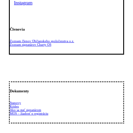
Instagram
Členovia
Zoznam členov Občianskeho spoločenstva o.z.
Zoznam signatárov Charty OS
Dokumenty
Stanovy
Kódex
Ako sa stať signatárom
MOS – žiadosť o registráciu