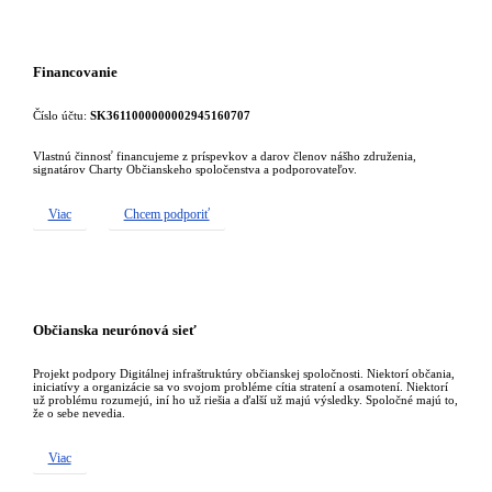
Financovanie
Číslo účtu:
SK3611000000002945160707
Vlastnú činnosť financujeme z príspevkov a darov členov nášho združenia,
signatárov Charty Občianskeho spoločenstva a podporovateľov.
Viac
Chcem podporiť
Občianska neurónová sieť
Projekt podpory Digitálnej infraštruktúry občianskej spoločnosti. Niektorí občania,
iniciatívy a organizácie sa vo svojom probléme cítia stratení a osamotení. Niektorí
už problému rozumejú, iní ho už riešia a ďalší už majú výsledky. Spoločné majú to,
že o sebe nevedia.
Viac