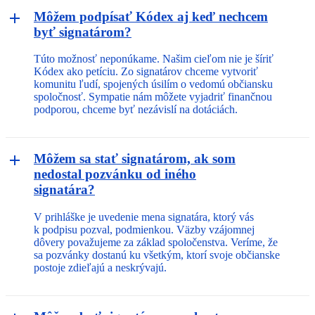
Môžem podpísať Kódex aj keď nechcem
byť signatárom?
Túto možnosť neponúkame. Našim cieľom nie je šíriť
Kódex ako petíciu. Zo signatárov chceme vytvoriť
komunitu ľudí, spojených úsilím o vedomú občiansku
spoločnosť. Sympatie nám môžete vyjadriť finančnou
podporou, chceme byť nezávislí na dotáciách.
Môžem sa stať signatárom, ak som
nedostal pozvánku od iného
signatára?
V prihláške je uvedenie mena signatára, ktorý vás
k podpisu pozval, podmienkou. Väzby vzájomnej
dôvery považujeme za základ spoločenstva. Veríme, že
sa pozvánky dostanú ku všetkým, ktorí svoje občianske
postoje zdieľajú a neskrývajú.