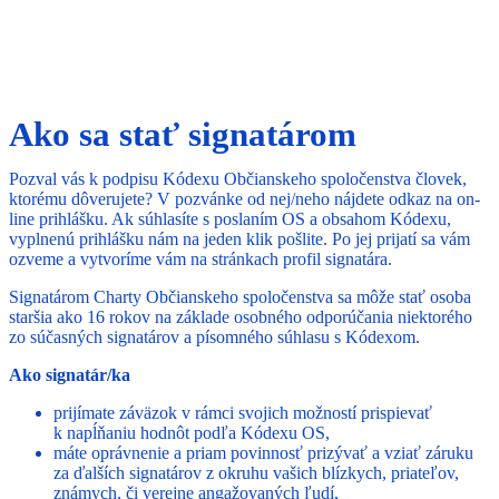
Ako sa stať signatárom
Pozval vás k podpisu Kódexu Občianskeho spoločenstva človek,
ktorému dôverujete? V pozvánke od nej/neho nájdete odkaz na on-
line prihlášku. Ak súhlasíte s poslaním OS a obsahom Kódexu,
vyplnenú prihlášku nám na jeden klik pošlite. Po jej prijatí sa vám
ozveme a vytvoríme vám na stránkach profil signatára.
Signatárom Charty Občianskeho spoločenstva sa môže stať osoba
staršia ako 16 rokov na základe osobného odporúčania niektorého
zo súčasných signatárov a písomného súhlasu s Kódexom.
Ako signatár/ka
prijímate záväzok v rámci svojich možností prispievať
k napĺňaniu hodnôt podľa Kódexu OS,
máte oprávnenie a priam povinnosť prizývať a vziať záruku
za ďalších signatárov z okruhu vašich blízkych, priateľov,
známych, či verejne angažovaných ľudí,