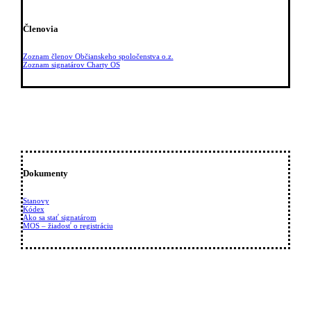
Členovia
Zoznam členov Občianskeho spoločenstva o.z.
Zoznam signatárov Charty OS
Dokumenty
Stanovy
Kódex
Ako sa stať signatárom
MOS – žiadosť o registráciu