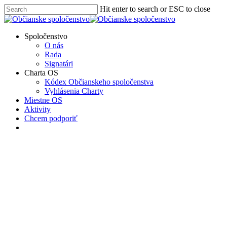
Skip
Hit enter to search or ESC to close
to
Close
main
Search
content
Menu
Spoločenstvo
O nás
Rada
Signatári
Charta OS
Kódex Občianskeho spoločenstva
Vyhlásenia Charty
Miestne OS
Aktivity
Chcem podporiť
facebook
instagram