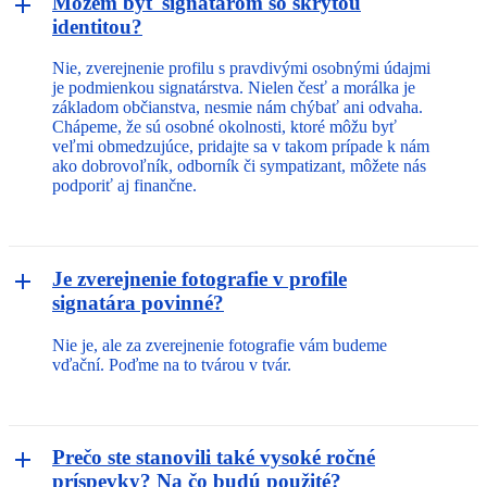
Môžem byť signatárom so skrytou
identitou?
Nie, zverejnenie profilu s pravdivými osobnými údajmi
je podmienkou signatárstva. Nielen česť a morálka je
základom občianstva, nesmie nám chýbať ani odvaha.
Chápeme, že sú osobné okolnosti, ktoré môžu byť
veľmi obmedzujúce, pridajte sa v takom prípade k nám
ako dobrovoľník, odborník či sympatizant, môžete nás
podporiť aj finančne.
Je zverejnenie fotografie v profile
signatára povinné?
Nie je, ale za zverejnenie fotografie vám budeme
vďační. Poďme na to tvárou v tvár.
Prečo ste stanovili také vysoké ročné
príspevky? Na čo budú použité?