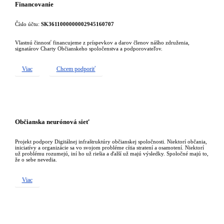
Financovanie
Číslo účtu:
SK3611000000002945160707
Vlastnú činnosť financujeme z príspevkov a darov členov nášho združenia,
signatárov Charty Občianskeho spoločenstva a podporovateľov.
Viac
Chcem podporiť
Občianska neurónová sieť
Projekt podpory Digitálnej infraštruktúry občianskej spoločnosti. Niektorí občania,
iniciatívy a organizácie sa vo svojom probléme cítia stratení a osamotení. Niektorí
už problému rozumejú, iní ho už riešia a ďalší už majú výsledky. Spoločné majú to,
že o sebe nevedia.
Viac